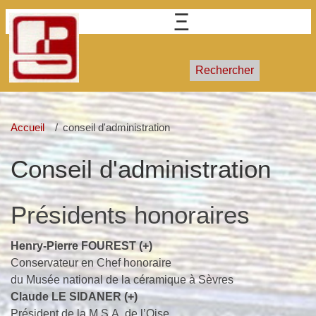
GRECB
Groupe de recherches et d'études de la
céramique du Beauvaisis
Rechercher
Accueil
conseil d'administration
Conseil d'administration
Présidents honoraires
Henry-Pierre FOUREST (+)
Conservateur en Chef honoraire
du Musée national de la céramique à Sèvres
Claude LE SIDANER (+)
Président de la M.S.A. de l’Oise